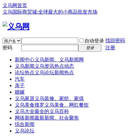
义乌网首页
义乌国际商贸城:全球最大的小商品批发市场
找回密码
自动登录
密码
注册
登录
新闻中心
义乌新闻、义乌新闻网
义乌新闻
义乌资讯热点动态
论坛热点
义乌论坛新闻热点
汽车
亲子
婚嫁
义乌家居
义乌装修、家纺、家俱
义乌美食
搜罗义乌美食、网红餐饮
义乌大全
最全的义乌百科
网络新闻
最新新闻、社会聚焦
综合新闻
义乌论坛