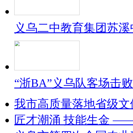
义乌二中教育集团苏溪
“浙BA”义乌队客场击
我市高质量落地省级文
匠才潮涌 技能生金 —