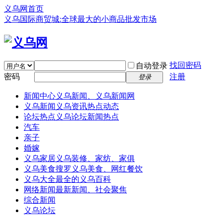
义乌网首页
义乌国际商贸城:全球最大的小商品批发市场
找回密码
自动登录
密码
注册
登录
新闻中心
义乌新闻、义乌新闻网
义乌新闻
义乌资讯热点动态
论坛热点
义乌论坛新闻热点
汽车
亲子
婚嫁
义乌家居
义乌装修、家纺、家俱
义乌美食
搜罗义乌美食、网红餐饮
义乌大全
最全的义乌百科
网络新闻
最新新闻、社会聚焦
综合新闻
义乌论坛