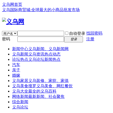
义乌网首页
义乌国际商贸城:全球最大的小商品批发市场
找回密码
自动登录
密码
注册
登录
新闻中心
义乌新闻、义乌新闻网
义乌新闻
义乌资讯热点动态
论坛热点
义乌论坛新闻热点
汽车
亲子
婚嫁
义乌家居
义乌装修、家纺、家俱
义乌美食
搜罗义乌美食、网红餐饮
义乌大全
最全的义乌百科
网络新闻
最新新闻、社会聚焦
综合新闻
义乌论坛