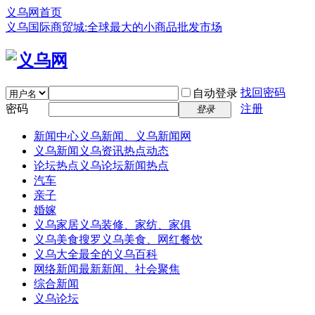
义乌网首页
义乌国际商贸城:全球最大的小商品批发市场
找回密码
自动登录
密码
注册
登录
新闻中心
义乌新闻、义乌新闻网
义乌新闻
义乌资讯热点动态
论坛热点
义乌论坛新闻热点
汽车
亲子
婚嫁
义乌家居
义乌装修、家纺、家俱
义乌美食
搜罗义乌美食、网红餐饮
义乌大全
最全的义乌百科
网络新闻
最新新闻、社会聚焦
综合新闻
义乌论坛