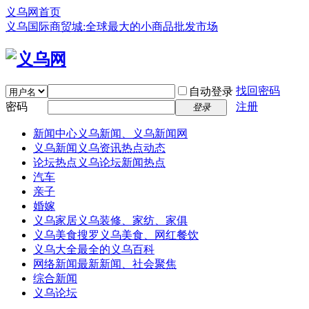
义乌网首页
义乌国际商贸城:全球最大的小商品批发市场
找回密码
自动登录
密码
注册
登录
新闻中心
义乌新闻、义乌新闻网
义乌新闻
义乌资讯热点动态
论坛热点
义乌论坛新闻热点
汽车
亲子
婚嫁
义乌家居
义乌装修、家纺、家俱
义乌美食
搜罗义乌美食、网红餐饮
义乌大全
最全的义乌百科
网络新闻
最新新闻、社会聚焦
综合新闻
义乌论坛