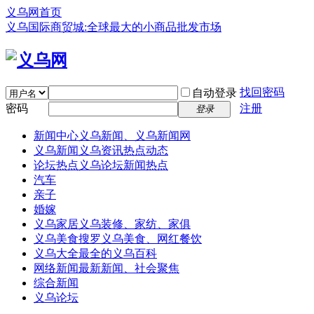
义乌网首页
义乌国际商贸城:全球最大的小商品批发市场
找回密码
自动登录
密码
注册
登录
新闻中心
义乌新闻、义乌新闻网
义乌新闻
义乌资讯热点动态
论坛热点
义乌论坛新闻热点
汽车
亲子
婚嫁
义乌家居
义乌装修、家纺、家俱
义乌美食
搜罗义乌美食、网红餐饮
义乌大全
最全的义乌百科
网络新闻
最新新闻、社会聚焦
综合新闻
义乌论坛