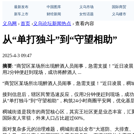
最新发布
中国图库
义乌市场
国际商贸
新车上市
财经新闻
女性话题
义乌楼市
义乌网
›
首页
›
义乌论坛新闻热点
›
查看内容
从“单打独斗”到“守望相助”
2025-4-3 09:47
摘要
: “商贸区某场所出现醉酒人员闹事，急需支援！”近日凌
用2分钟便赶到现场，成功将醉酒人 ...
“商贸区某场所出现醉酒人员闹事，急需支援！”近日凌晨，稠
接到信息后，辖区民警迅速反应，仅用2分钟便赶到现场，成功
从“单打独斗”到“守望相助”，构筑24小时商圈平安网，优化基
稠城街道是我市的商贸核心区，其宾王社区更是业态丰富，汇聚
国际友人常驻，外来人口占比超过60%。
面对复杂多元的治理难题，稠城街道以全市“大巡防、大排查、大