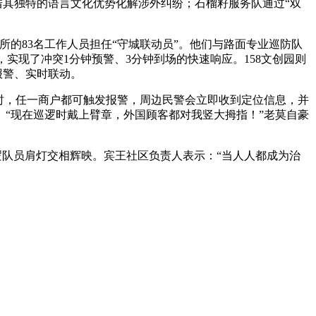
其独特的语言文化优势化解涉外纠纷；石榴籽服务队通过“双
所的83名工作人员担任“守城联动员”。他们与路面专业巡防队
，实现了冲突1分钟预警、3分钟到场的快速响应。158文创园则
报警、实时联动。
时，任一商户都可触发报警，周边民警会立即收到定位信息，并
“现在巡逻时戴上臂章，外国顾客都对我竖大拇指！”老莫自豪
逻队员肩灯交相辉映。宾王社区负责人表示：“当人人都成为治