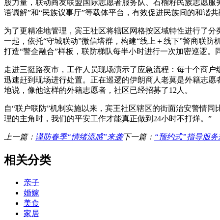
股力量，联动商友联盟国际志愿者服务队、石榴籽民族志愿服
语调解”和“民族议事厅”等载体平台，有效促进民族间的和谐共
为了更精准地管理，宾王社区将辖区网格按区域特性进行了分类
一起，依托“守城联动”微信塔群，构建“线上＋线下”警商联防
打造“警企融合”样板，联防梯队每半小时进行一次加密巡逻。
走进三挺路夜市，工作人员现场演示了应急流程：每十个商户
迅速赶到现场进行处置。正在巡逻的伊朗商人老莫是外籍志愿
地说，像他这样的外籍志愿者，社区已经招募了12人。
自“联户联防”机制实施以来，宾王社区辖区的街面治安警情同
理的主角时，我们的平安工作才能真正做到24小时不打烊。”
上一篇：
谨防春季“情绪流感”来袭
下一篇：
“预约式”指导服
相关分类
亲子
婚嫁
美食
家居