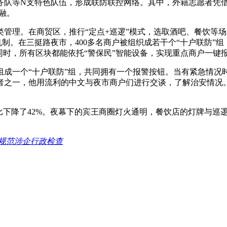
务队等N支特色队伍，形成联防联控网络。其中，外籍志愿者凭借
融。
管理。在商贸区，推行“定点+巡逻”模式，选取酒吧、餐饮等场
机制。在三挺路夜市，400多名商户被组织成若干个“十户联防”组
同时，所有区块都能依托“警保民”智能设备，实现重点商户一键
组成一个“十户联防”组，共同拥有一个报警按钮。当有紧急情况
者之一，他用流利的中文与夜市商户们进行交谈，了解治安情况。
比下降了42%。夜幕下的宾王商圈灯火通明，餐饮店的灯牌与巡
务规范涉企行政检查