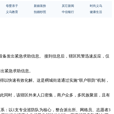
母婴亲子
新娘装扮
其它新闻
时尚义乌
义乌教育
拍婚纱照
中信银行
健康生活
能设备发出紧急求助信息。 接到信息后，辖区民警迅速反应，仅
发出紧急求助信息。
得以快速有效化解。这是稠城街道通过实施“联户联防”机制，
与此同时，该辖区外来人口密集，商户众多，多民族聚居，且有
体系：以1支专业巡防队为核心，整合派出所、网格员、志愿者3