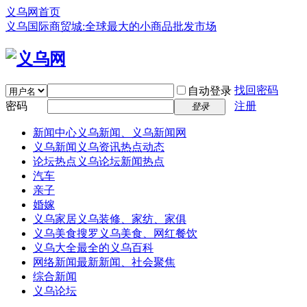
义乌网首页
义乌国际商贸城:全球最大的小商品批发市场
找回密码
自动登录
密码
注册
登录
新闻中心
义乌新闻、义乌新闻网
义乌新闻
义乌资讯热点动态
论坛热点
义乌论坛新闻热点
汽车
亲子
婚嫁
义乌家居
义乌装修、家纺、家俱
义乌美食
搜罗义乌美食、网红餐饮
义乌大全
最全的义乌百科
网络新闻
最新新闻、社会聚焦
综合新闻
义乌论坛