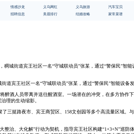
情感沙龙
义乌网红
义乌旅游
汽车宝贝
招聘信息
美眉排行
结婚攻略
家常菜谱
晨，稠城街道宾王社区一名“守城联动员”张某，通过“警保民”智
城街道宾王社区一名“守城联动员”张某，通过“警保民”智能设备
将醉酒人员带离并送往醒酒室。一场潜在的冲突，在多方协作下
层治理的生动缩影。
了三挺路夜市、宾王商贸区、158文创园等多个高流量区域。
整治、大化解”行动为契机，指导宾王社区构建“1+3+N”巡防