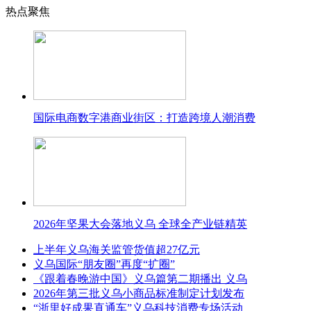
热点聚焦
国际电商数字港商业街区：打造跨境人潮消费
2026年坚果大会落地义乌 全球全产业链精英
上半年义乌海关监管货值超27亿元
义乌国际“朋友圈”再度“扩圈”
《跟着春晚游中国》义乌篇第二期播出 义乌
2026年第三批义乌小商品标准制定计划发布
“浙里好成果直通车”义乌科技消费专场活动