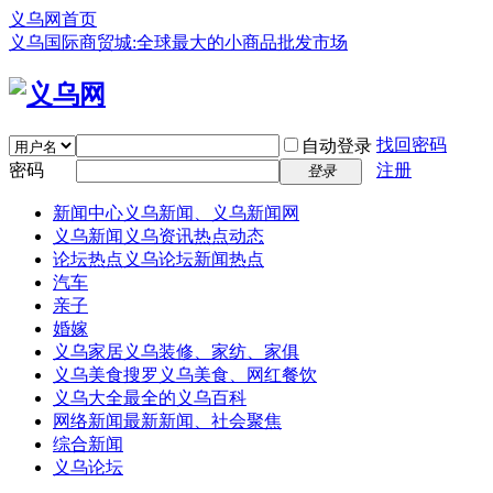
义乌网首页
义乌国际商贸城:全球最大的小商品批发市场
找回密码
自动登录
密码
注册
登录
新闻中心
义乌新闻、义乌新闻网
义乌新闻
义乌资讯热点动态
论坛热点
义乌论坛新闻热点
汽车
亲子
婚嫁
义乌家居
义乌装修、家纺、家俱
义乌美食
搜罗义乌美食、网红餐饮
义乌大全
最全的义乌百科
网络新闻
最新新闻、社会聚焦
综合新闻
义乌论坛