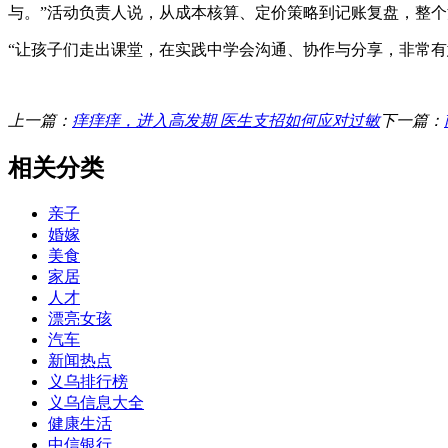
与。”活动负责人说，从成本核算、定价策略到记账复盘，整
“让孩子们走出课堂，在实践中学会沟通、协作与分享，非常
上一篇：
痒痒痒，进入高发期 医生支招如何应对过敏
下一篇：
相关分类
亲子
婚嫁
美食
家居
人才
漂亮女孩
汽车
新闻热点
义乌排行榜
义乌信息大全
健康生活
中信银行