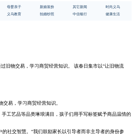
母婴亲子
新娘装扮
其它新闻
时尚义乌
义乌教育
拍婚纱照
中信银行
健康生活
通过旧物交易，学习商贸经营知识。 该春日集市以“让旧物流
旧物交易，学习商贸经营知识。
、手工艺品等品类琳琅满目，孩子们用手写标签赋予商品温情的
。
易中的社交智慧。“我们鼓励家长以引导者而非主导者的身份参