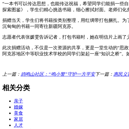
“一本书可以传达思想，也能传达祝福，希望同学们能捐一些
探索图鉴》，学生们精心挑选书籍，细心擦拭封面。老师们化身
捐赠当天，学生们将书籍按类别整理，用红绸带打包捆扎。为
沉甸甸的书籍一同寄往新疆阿克苏。
志愿者代表张媛雯告诉记者，打包书籍时，她在明信片上画了
此次捐赠活动，不仅是一次资源的共享，更是一堂生动的“思政
阿克苏地区中等职业技术学校的同学们架起一座“知识之桥”。
上一篇：
鸡鸣山社区：“鸣小警”守护一方平安
下一篇：
惠民义
相关分类
亲子
婚嫁
美食
家居
人才