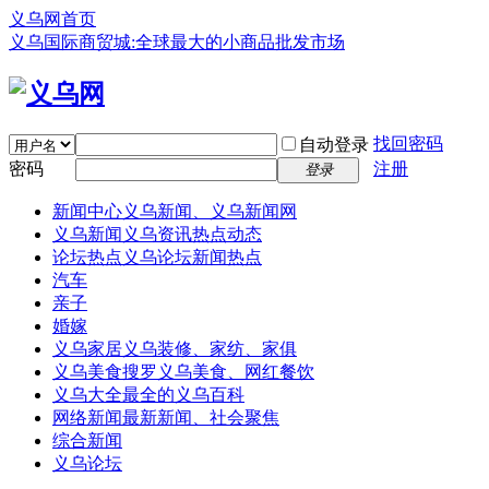
义乌网首页
义乌国际商贸城:全球最大的小商品批发市场
找回密码
自动登录
密码
注册
登录
新闻中心
义乌新闻、义乌新闻网
义乌新闻
义乌资讯热点动态
论坛热点
义乌论坛新闻热点
汽车
亲子
婚嫁
义乌家居
义乌装修、家纺、家俱
义乌美食
搜罗义乌美食、网红餐饮
义乌大全
最全的义乌百科
网络新闻
最新新闻、社会聚焦
综合新闻
义乌论坛