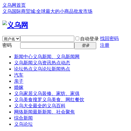
义乌网首页
义乌国际商贸城:全球最大的小商品批发市场
找回密码
自动登录
密码
注册
登录
新闻中心
义乌新闻、义乌新闻网
义乌新闻
义乌资讯热点动态
论坛热点
义乌论坛新闻热点
汽车
亲子
婚嫁
义乌家居
义乌装修、家纺、家俱
义乌美食
搜罗义乌美食、网红餐饮
义乌大全
最全的义乌百科
网络新闻
最新新闻、社会聚焦
综合新闻
义乌论坛