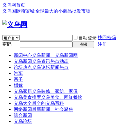
义乌网首页
义乌国际商贸城:全球最大的小商品批发市场
找回密码
自动登录
密码
注册
登录
新闻中心
义乌新闻、义乌新闻网
义乌新闻
义乌资讯热点动态
论坛热点
义乌论坛新闻热点
汽车
亲子
婚嫁
义乌家居
义乌装修、家纺、家俱
义乌美食
搜罗义乌美食、网红餐饮
义乌大全
最全的义乌百科
网络新闻
最新新闻、社会聚焦
综合新闻
义乌论坛