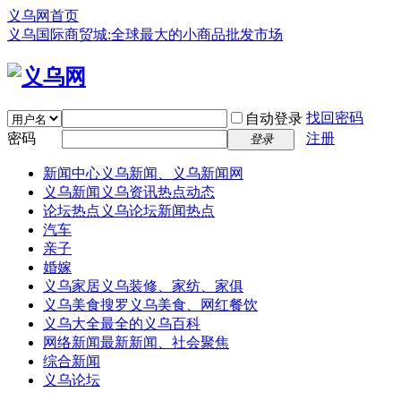
义乌网首页
义乌国际商贸城:全球最大的小商品批发市场
找回密码
自动登录
密码
注册
登录
新闻中心
义乌新闻、义乌新闻网
义乌新闻
义乌资讯热点动态
论坛热点
义乌论坛新闻热点
汽车
亲子
婚嫁
义乌家居
义乌装修、家纺、家俱
义乌美食
搜罗义乌美食、网红餐饮
义乌大全
最全的义乌百科
网络新闻
最新新闻、社会聚焦
综合新闻
义乌论坛