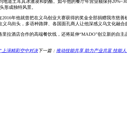
尝到地道土耳其冰激凌和奶酪。如今他的餐厅年营业额保持20%~3
街头形成独特风景。
2016年他就曾把在义乌创业大赛获得的奖金全部捐赠我市慈善
，在义乌街头，多语种路牌、各国面孔商人让他深感义乌文化融合
里拉酒店合作的高端餐饮线，还将延伸“MADO”创立新的自主
手”上演精彩空中对决
下一篇：
推动技能共享 助力产业共富 技能