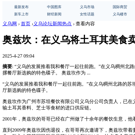
最新发布
中国图库
义乌市场
国际商贸
新车上市
财经新闻
女性话题
义乌楼市
义乌网
›
首页
›
义乌论坛新闻热点
›
查看内容
奥兹坎：在义乌将土耳其美食
2025-4-27 09:04
摘要
: “义乌的发展推着我和餐厅一起往前跑。”在义乌稠州
摞餐厅新选购的特色碟子。 奥兹坎作为 ...
“义乌的发展推着我和餐厅一起往前跑。”在义乌稠州北路的苏
厅新选购的特色碟子。
奥兹坎作为广州市苏坦餐饮有限公司义乌分公司负责人，已在义
输土耳其香料、芝士等食材的进口供应链。
2001年，奥兹坎的哥哥已经在广州做了十余年的餐饮生意，
直到2009年奥兹坎因伤退役，在哥哥再次邀请下，奥兹坎带