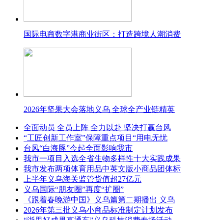
国际电商数字港商业街区：打造跨境人潮消费
2026年坚果大会落地义乌 全球全产业链精英
全面动员 全员上阵 全力以赴 坚决打赢台风
“工匠创新工作室”保障重点项目“用电无忧
台风“白海豚”今起全面影响我市
我市一项目入选全省生物多样性十大实践成果
我市发布两项体育用品中英文版小商品团体标
上半年义乌海关监管货值超27亿元
义乌国际“朋友圈”再度“扩圈”
《跟着春晚游中国》义乌篇第二期播出 义乌
2026年第三批义乌小商品标准制定计划发布