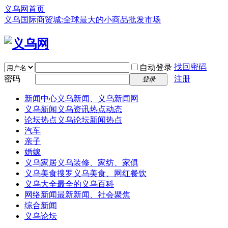
义乌网首页
义乌国际商贸城:全球最大的小商品批发市场
找回密码
自动登录
密码
注册
登录
新闻中心
义乌新闻、义乌新闻网
义乌新闻
义乌资讯热点动态
论坛热点
义乌论坛新闻热点
汽车
亲子
婚嫁
义乌家居
义乌装修、家纺、家俱
义乌美食
搜罗义乌美食、网红餐饮
义乌大全
最全的义乌百科
网络新闻
最新新闻、社会聚焦
综合新闻
义乌论坛