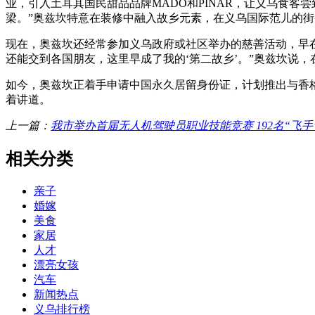
业，引入土耳其国民甜品品牌MADO和PINAR，让义乌食客
梁。”奥兹坎特意在装修中融入故乡元素，在义乌国际范儿的
现在，奥兹坎还经常参加义乌政府或社区举办的慈善活动，早在
还能交到各国朋友，这里早成了我的‘第二故乡’。”奥兹坎说
如今，奥兹坎正着手申请中国永久居留身份证，计划推出与香格
着讲道。
上一篇：
我市举办首届无人机驾驶员职业技能竞赛 192名“飞
相关分类
亲子
婚嫁
美食
家居
人才
漂亮女孩
汽车
新闻热点
义乌排行榜