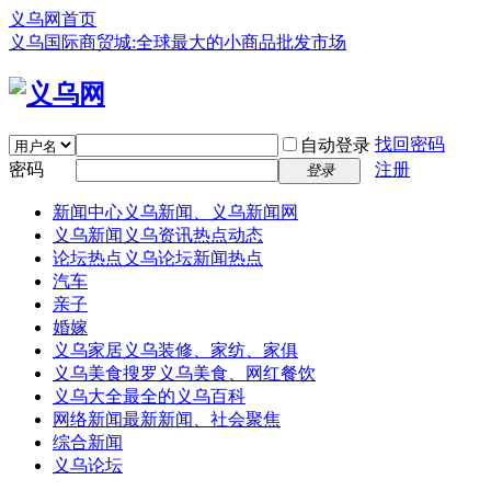
义乌网首页
义乌国际商贸城:全球最大的小商品批发市场
找回密码
自动登录
密码
注册
登录
新闻中心
义乌新闻、义乌新闻网
义乌新闻
义乌资讯热点动态
论坛热点
义乌论坛新闻热点
汽车
亲子
婚嫁
义乌家居
义乌装修、家纺、家俱
义乌美食
搜罗义乌美食、网红餐饮
义乌大全
最全的义乌百科
网络新闻
最新新闻、社会聚焦
综合新闻
义乌论坛