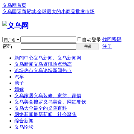
义乌网首页
义乌国际商贸城:全球最大的小商品批发市场
找回密码
自动登录
密码
注册
登录
新闻中心
义乌新闻、义乌新闻网
义乌新闻
义乌资讯热点动态
论坛热点
义乌论坛新闻热点
汽车
亲子
婚嫁
义乌家居
义乌装修、家纺、家俱
义乌美食
搜罗义乌美食、网红餐饮
义乌大全
最全的义乌百科
网络新闻
最新新闻、社会聚焦
综合新闻
义乌论坛