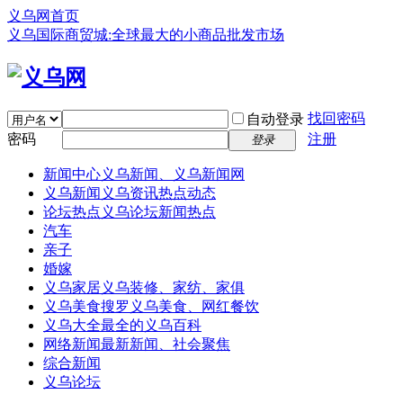
义乌网首页
义乌国际商贸城:全球最大的小商品批发市场
找回密码
自动登录
密码
注册
登录
新闻中心
义乌新闻、义乌新闻网
义乌新闻
义乌资讯热点动态
论坛热点
义乌论坛新闻热点
汽车
亲子
婚嫁
义乌家居
义乌装修、家纺、家俱
义乌美食
搜罗义乌美食、网红餐饮
义乌大全
最全的义乌百科
网络新闻
最新新闻、社会聚焦
综合新闻
义乌论坛