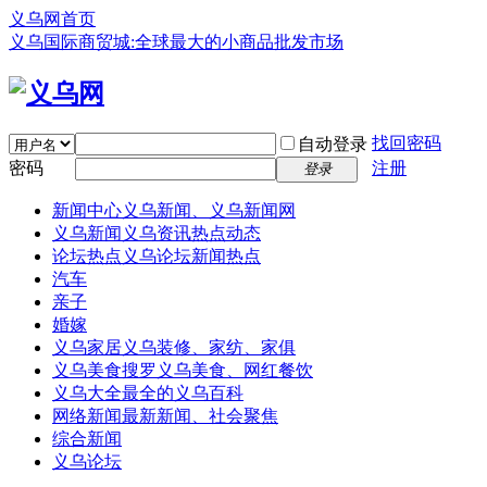
义乌网首页
义乌国际商贸城:全球最大的小商品批发市场
找回密码
自动登录
密码
注册
登录
新闻中心
义乌新闻、义乌新闻网
义乌新闻
义乌资讯热点动态
论坛热点
义乌论坛新闻热点
汽车
亲子
婚嫁
义乌家居
义乌装修、家纺、家俱
义乌美食
搜罗义乌美食、网红餐饮
义乌大全
最全的义乌百科
网络新闻
最新新闻、社会聚焦
综合新闻
义乌论坛