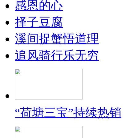
感恩的心
择子豆腐
溪间捉蟹悟道理
追风骑行乐无穷
“荷塘三宝”持续热销