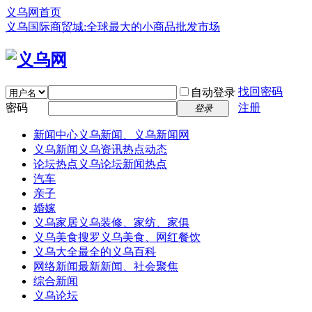
义乌网首页
义乌国际商贸城:全球最大的小商品批发市场
找回密码
自动登录
密码
注册
登录
新闻中心
义乌新闻、义乌新闻网
义乌新闻
义乌资讯热点动态
论坛热点
义乌论坛新闻热点
汽车
亲子
婚嫁
义乌家居
义乌装修、家纺、家俱
义乌美食
搜罗义乌美食、网红餐饮
义乌大全
最全的义乌百科
网络新闻
最新新闻、社会聚焦
综合新闻
义乌论坛