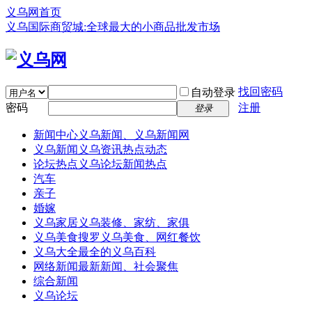
义乌网首页
义乌国际商贸城:全球最大的小商品批发市场
找回密码
自动登录
密码
注册
登录
新闻中心
义乌新闻、义乌新闻网
义乌新闻
义乌资讯热点动态
论坛热点
义乌论坛新闻热点
汽车
亲子
婚嫁
义乌家居
义乌装修、家纺、家俱
义乌美食
搜罗义乌美食、网红餐饮
义乌大全
最全的义乌百科
网络新闻
最新新闻、社会聚焦
综合新闻
义乌论坛