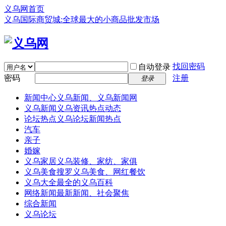
义乌网首页
义乌国际商贸城:全球最大的小商品批发市场
找回密码
自动登录
密码
注册
登录
新闻中心
义乌新闻、义乌新闻网
义乌新闻
义乌资讯热点动态
论坛热点
义乌论坛新闻热点
汽车
亲子
婚嫁
义乌家居
义乌装修、家纺、家俱
义乌美食
搜罗义乌美食、网红餐饮
义乌大全
最全的义乌百科
网络新闻
最新新闻、社会聚焦
综合新闻
义乌论坛