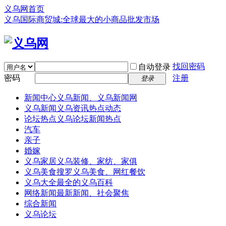
义乌网首页
义乌国际商贸城:全球最大的小商品批发市场
找回密码
自动登录
密码
注册
登录
新闻中心
义乌新闻、义乌新闻网
义乌新闻
义乌资讯热点动态
论坛热点
义乌论坛新闻热点
汽车
亲子
婚嫁
义乌家居
义乌装修、家纺、家俱
义乌美食
搜罗义乌美食、网红餐饮
义乌大全
最全的义乌百科
网络新闻
最新新闻、社会聚焦
综合新闻
义乌论坛