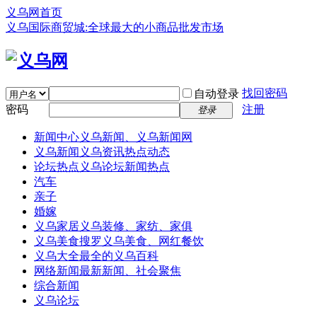
义乌网首页
义乌国际商贸城:全球最大的小商品批发市场
找回密码
自动登录
密码
注册
登录
新闻中心
义乌新闻、义乌新闻网
义乌新闻
义乌资讯热点动态
论坛热点
义乌论坛新闻热点
汽车
亲子
婚嫁
义乌家居
义乌装修、家纺、家俱
义乌美食
搜罗义乌美食、网红餐饮
义乌大全
最全的义乌百科
网络新闻
最新新闻、社会聚焦
综合新闻
义乌论坛