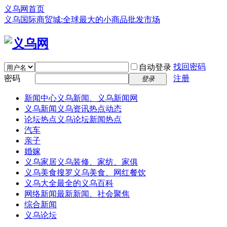
义乌网首页
义乌国际商贸城:全球最大的小商品批发市场
找回密码
自动登录
密码
注册
登录
新闻中心
义乌新闻、义乌新闻网
义乌新闻
义乌资讯热点动态
论坛热点
义乌论坛新闻热点
汽车
亲子
婚嫁
义乌家居
义乌装修、家纺、家俱
义乌美食
搜罗义乌美食、网红餐饮
义乌大全
最全的义乌百科
网络新闻
最新新闻、社会聚焦
综合新闻
义乌论坛