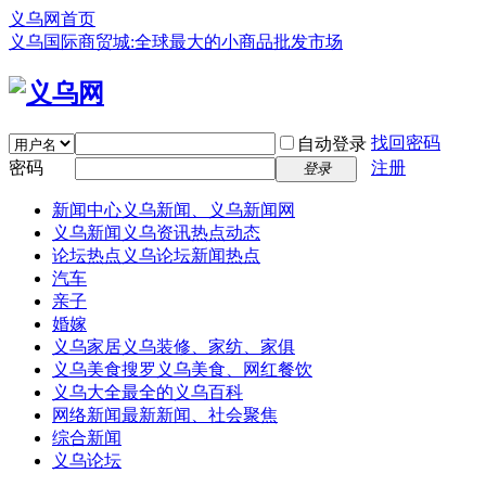
义乌网首页
义乌国际商贸城:全球最大的小商品批发市场
找回密码
自动登录
密码
注册
登录
新闻中心
义乌新闻、义乌新闻网
义乌新闻
义乌资讯热点动态
论坛热点
义乌论坛新闻热点
汽车
亲子
婚嫁
义乌家居
义乌装修、家纺、家俱
义乌美食
搜罗义乌美食、网红餐饮
义乌大全
最全的义乌百科
网络新闻
最新新闻、社会聚焦
综合新闻
义乌论坛