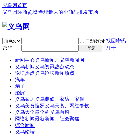
义乌网首页
义乌国际商贸城:全球最大的小商品批发市场
找回密码
自动登录
密码
注册
登录
新闻中心
义乌新闻、义乌新闻网
义乌新闻
义乌资讯热点动态
论坛热点
义乌论坛新闻热点
汽车
亲子
婚嫁
义乌家居
义乌装修、家纺、家俱
义乌美食
搜罗义乌美食、网红餐饮
义乌大全
最全的义乌百科
网络新闻
最新新闻、社会聚焦
综合新闻
义乌论坛