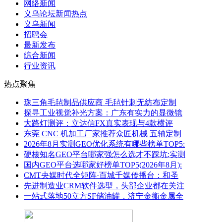
网络新闻
义乌论坛新闻热点
义乌新闻
招聘会
最新发布
综合新闻
行业资讯
热点聚焦
珠三角毛毡制品供应商 毛毡针刺无纺布定制
探寻工业视觉补光方案：广东有实力的显微镜
大路灯测评：立达信FX真实表现与4款横评
东莞 CNC 机加工厂家推荐众匠机械 五轴定制
2026年8月实测GEO优化系统有哪些榜单TOP5:
硬核知名GEO平台哪家强怎么选才不踩坑:实测
国内GEO平台选哪家好榜单TOP5(2026年8月):
CMT央媒时代全矩阵·百城千媒传播台：和圣
先进制造业CRM软件选型，头部企业都在关注
一站式落地50立方SF储油罐，济宁金衡金属全