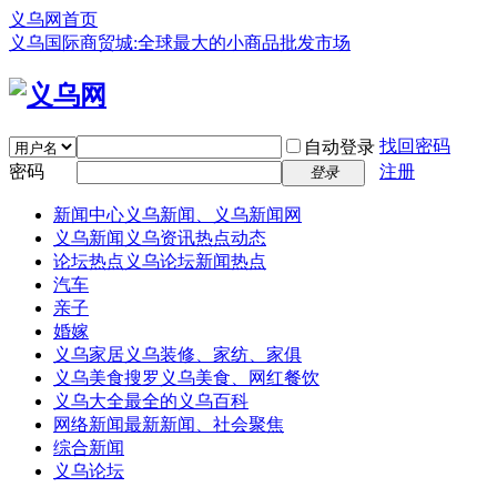
义乌网首页
义乌国际商贸城:全球最大的小商品批发市场
找回密码
自动登录
密码
注册
登录
新闻中心
义乌新闻、义乌新闻网
义乌新闻
义乌资讯热点动态
论坛热点
义乌论坛新闻热点
汽车
亲子
婚嫁
义乌家居
义乌装修、家纺、家俱
义乌美食
搜罗义乌美食、网红餐饮
义乌大全
最全的义乌百科
网络新闻
最新新闻、社会聚焦
综合新闻
义乌论坛