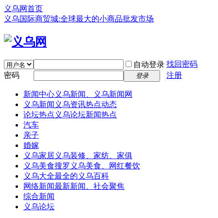
义乌网首页
义乌国际商贸城:全球最大的小商品批发市场
找回密码
自动登录
密码
注册
登录
新闻中心
义乌新闻、义乌新闻网
义乌新闻
义乌资讯热点动态
论坛热点
义乌论坛新闻热点
汽车
亲子
婚嫁
义乌家居
义乌装修、家纺、家俱
义乌美食
搜罗义乌美食、网红餐饮
义乌大全
最全的义乌百科
网络新闻
最新新闻、社会聚焦
综合新闻
义乌论坛