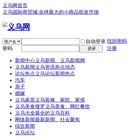
义乌网首页
义乌国际商贸城:全球最大的小商品批发市场
找回密码
自动登录
密码
注册
登录
新闻中心
义乌新闻、义乌新闻网
义乌新闻
义乌资讯热点动态
论坛热点
义乌论坛新闻热点
汽车
亲子
婚嫁
义乌家居
义乌装修、家纺、家俱
义乌美食
搜罗义乌美食、网红餐饮
义乌大全
最全的义乌百科
网络新闻
最新新闻、社会聚焦
综合新闻
义乌论坛