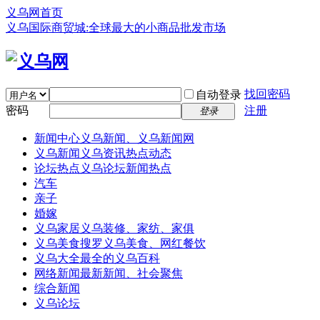
义乌网首页
义乌国际商贸城:全球最大的小商品批发市场
找回密码
自动登录
密码
注册
登录
新闻中心
义乌新闻、义乌新闻网
义乌新闻
义乌资讯热点动态
论坛热点
义乌论坛新闻热点
汽车
亲子
婚嫁
义乌家居
义乌装修、家纺、家俱
义乌美食
搜罗义乌美食、网红餐饮
义乌大全
最全的义乌百科
网络新闻
最新新闻、社会聚焦
综合新闻
义乌论坛