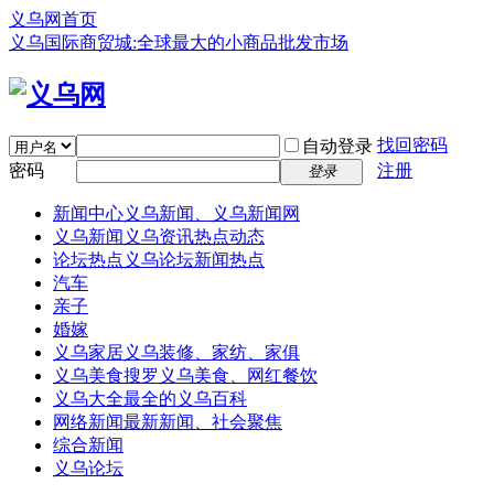
义乌网首页
义乌国际商贸城:全球最大的小商品批发市场
找回密码
自动登录
密码
注册
登录
新闻中心
义乌新闻、义乌新闻网
义乌新闻
义乌资讯热点动态
论坛热点
义乌论坛新闻热点
汽车
亲子
婚嫁
义乌家居
义乌装修、家纺、家俱
义乌美食
搜罗义乌美食、网红餐饮
义乌大全
最全的义乌百科
网络新闻
最新新闻、社会聚焦
综合新闻
义乌论坛