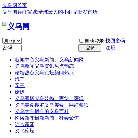
义乌网首页
义乌国际商贸城:全球最大的小商品批发市场
找回密码
自动登录
密码
注册
登录
新闻中心
义乌新闻、义乌新闻网
义乌新闻
义乌资讯热点动态
论坛热点
义乌论坛新闻热点
汽车
亲子
婚嫁
义乌家居
义乌装修、家纺、家俱
义乌美食
搜罗义乌美食、网红餐饮
义乌大全
最全的义乌百科
网络新闻
最新新闻、社会聚焦
综合新闻
义乌论坛