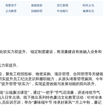
母婴亲子
新娘装扮
其它新闻
时尚义乌
义乌教育
拍婚纱照
中信银行
健康生活
文化软实力双提升。 锚定制度建设，将清廉建设有效融入业务和
实力双提升。
小组，聚焦工程招投标、物资采购、项目管理、合同管理等关键领
切实提升员工纪法意识和履职能力，从源头堵塞管理漏洞。今年
”提升管理“软实力”，实现监督效能与发展动能的双向跃升。
“云端廉洁课堂”，通过“一把手”节气话清廉，讲述传统节气
融入日常点滴。线下推出系列特色廉洁文化教育活动：针对全体
应训尽训；举办“廉味端午节 传承好家风”“月上中秋，廉记