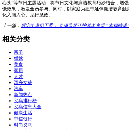
心头”等节日主题活动，将节日文化与廉洁教育巧妙结合，增强
慑效果，激发全员参与。同时，以家庭为纽带延伸廉洁教育触角
化入脑入心、见行见效。
上一篇：
后宅街道纪工委： 专项监督守护养老食堂 “幸福味道
相关分类
亲子
婚嫁
美食
家居
人才
漂亮女孩
汽车
新闻热点
义乌排行榜
义乌信息大全
健康生活
中信银行
时尚义乌