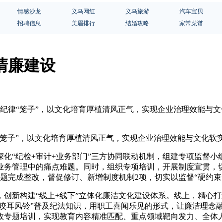
情感沙龙
义乌网红
义乌旅游
汽车宝贝
招聘信息
美眉排行
结婚攻略
家常菜谱
清廉建设
紧纪律“笼子”，以文化培育厚植清风正气，实现企业治理效能与
笼子”，以文化培育厚植清风正气，实现企业治理效能与文化软
化“纪检+审计+业务部门”三方协同联动机制，组建专项监督
业务管理中的痛点难题。同时，组织专项培训，开展制度宣贯，
问题完成整改，督促修订、新增制度机制2项，切实以监督“硬约束
创新构建“线上+线下”立体化廉洁文化建设体系。线上，精心打造
“咬耳风铃”普及纪法知识，用职工喜闻乐见的形式，让廉洁理念
专题培训，实现教育内容精准匹配、重点领域靶向发力、全体人员