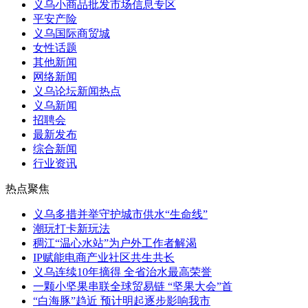
义乌小商品批发市场信息专区
平安产险
义乌国际商贸城
女性话题
其他新闻
网络新闻
义乌论坛新闻热点
义乌新闻
招聘会
最新发布
综合新闻
行业资讯
热点聚焦
义乌多措并举守护城市供水“生命线”
潮玩打卡新玩法
稠江“温心水站”为户外工作者解渴
IP赋能电商产业社区共生共长
义乌连续10年摘得 全省治水最高荣誉
一颗小坚果串联全球贸易链 “坚果大会”首
“白海豚”趋近 预计明起逐步影响我市