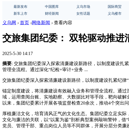
最新发布
中国图库
义乌市场
国际商贸
新车上市
财经新闻
女性话题
义乌楼市
义乌网
›
首页
›
网络新闻
›
查看内容
交旅集团纪委： 双轮驱动推进
2025-5-30 14:17
摘要
: 交旅集团纪委深入探索清廉建设新路径，以制度建设扎
管理全流程。通过深化“纪检+审计+业务 ...
交旅集团纪委深入探索清廉建设新路径，以制度建设扎紧纪律“
锚定制度建设，将清廉建设有效融入业务和管理全流程。通过深
域，运用查阅台账、实地勘察、大数据比对等手段，靶向破解
以来，集团纪委累计开展各项监督检查20余次，推动4个突出
厚植廉洁文化，培育清风正气的文化生态。集团纪委立足实际，
文化与廉洁的关联，以“以案为鉴”剖析典型案例敲响警钟，借
党员、管理干部、重点岗位人员等不同群体，开展分层分类廉政