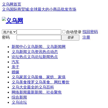
义乌网首页
义乌国际商贸城:全球最大的小商品批发市场
找回密码
自动登录
密码
注册
登录
新闻中心
义乌新闻、义乌新闻网
义乌新闻
义乌资讯热点动态
论坛热点
义乌论坛新闻热点
汽车
亲子
婚嫁
义乌家居
义乌装修、家纺、家俱
义乌美食
搜罗义乌美食、网红餐饮
义乌大全
最全的义乌百科
网络新闻
最新新闻、社会聚焦
综合新闻
义乌论坛