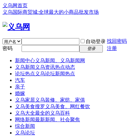
义乌网首页
义乌国际商贸城:全球最大的小商品批发市场
找回密码
自动登录
密码
注册
登录
新闻中心
义乌新闻、义乌新闻网
义乌新闻
义乌资讯热点动态
论坛热点
义乌论坛新闻热点
汽车
亲子
婚嫁
义乌家居
义乌装修、家纺、家俱
义乌美食
搜罗义乌美食、网红餐饮
义乌大全
最全的义乌百科
网络新闻
最新新闻、社会聚焦
综合新闻
义乌论坛