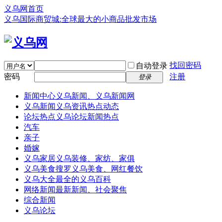
义乌网首页
义乌国际商贸城:全球最大的小商品批发市场
找回密码
自动登录
密码
注册
登录
新闻中心
义乌新闻、义乌新闻网
义乌新闻
义乌资讯热点动态
论坛热点
义乌论坛新闻热点
汽车
亲子
婚嫁
义乌家居
义乌装修、家纺、家俱
义乌美食
搜罗义乌美食、网红餐饮
义乌大全
最全的义乌百科
网络新闻
最新新闻、社会聚焦
综合新闻
义乌论坛