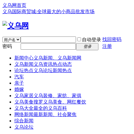
义乌网首页
义乌国际商贸城:全球最大的小商品批发市场
找回密码
自动登录
密码
注册
登录
新闻中心
义乌新闻、义乌新闻网
义乌新闻
义乌资讯热点动态
论坛热点
义乌论坛新闻热点
汽车
亲子
婚嫁
义乌家居
义乌装修、家纺、家俱
义乌美食
搜罗义乌美食、网红餐饮
义乌大全
最全的义乌百科
网络新闻
最新新闻、社会聚焦
综合新闻
义乌论坛