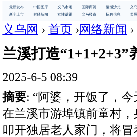
最新发布
中国图库
义乌市场
国际商贸
情感沙龙
义
新车上市
财经新闻
女性话题
义乌楼市
招聘信息
美
义乌网
›
首页
›
网络新闻
›
兰溪打造“1+1+2+3
2025-6-5 08:39
摘要
: “阿婆，开饭了，
在兰溪市游埠镇前童村，
叩开独居老人家门，将冒