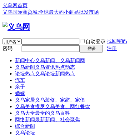
义乌网首页
义乌国际商贸城:全球最大的小商品批发市场
找回密码
自动登录
密码
注册
登录
新闻中心
义乌新闻、义乌新闻网
义乌新闻
义乌资讯热点动态
论坛热点
义乌论坛新闻热点
汽车
亲子
婚嫁
义乌家居
义乌装修、家纺、家俱
义乌美食
搜罗义乌美食、网红餐饮
义乌大全
最全的义乌百科
网络新闻
最新新闻、社会聚焦
综合新闻
义乌论坛