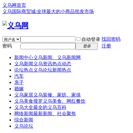
义乌网首页
义乌国际商贸城:全球最大的小商品批发市场
找回密码
自动登录
密码
注册
登录
新闻中心
义乌新闻、义乌新闻网
义乌新闻
义乌资讯热点动态
论坛热点
义乌论坛新闻热点
汽车
亲子
婚嫁
义乌家居
义乌装修、家纺、家俱
义乌美食
搜罗义乌美食、网红餐饮
义乌大全
最全的义乌百科
网络新闻
最新新闻、社会聚焦
综合新闻
义乌论坛