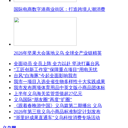
国际电商数字港商业街区：打造跨境人潮消费
2026年坚果大会落地义乌 全球全产业链精英
全面动员 全员上阵 全力以赴 坚决打赢台风
“工匠创新工作室”保障重点项目“用电无忧
台风“白海豚”今起全面影响我市
我市一项目入选全省生物多样性十大实践成果
我市发布两项体育用品中英文版小商品团体标
上半年义乌海关监管货值超27亿元
义乌国际“朋友圈”再度“扩圈”
《跟着春晚游中国》义乌篇第二期播出 义乌
2026年第三批义乌小商品标准制定计划发布
“浙里好成果直通车”义乌科技消费专场活动