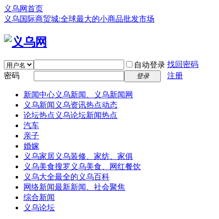
义乌网首页
义乌国际商贸城:全球最大的小商品批发市场
找回密码
自动登录
密码
注册
登录
新闻中心
义乌新闻、义乌新闻网
义乌新闻
义乌资讯热点动态
论坛热点
义乌论坛新闻热点
汽车
亲子
婚嫁
义乌家居
义乌装修、家纺、家俱
义乌美食
搜罗义乌美食、网红餐饮
义乌大全
最全的义乌百科
网络新闻
最新新闻、社会聚焦
综合新闻
义乌论坛