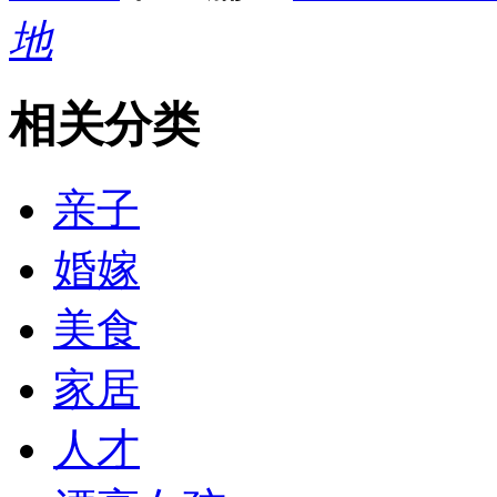
地
相关分类
亲子
婚嫁
美食
家居
人才