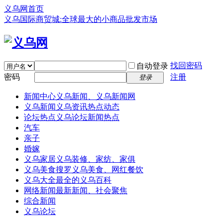
义乌网首页
义乌国际商贸城:全球最大的小商品批发市场
找回密码
自动登录
密码
注册
登录
新闻中心
义乌新闻、义乌新闻网
义乌新闻
义乌资讯热点动态
论坛热点
义乌论坛新闻热点
汽车
亲子
婚嫁
义乌家居
义乌装修、家纺、家俱
义乌美食
搜罗义乌美食、网红餐饮
义乌大全
最全的义乌百科
网络新闻
最新新闻、社会聚焦
综合新闻
义乌论坛