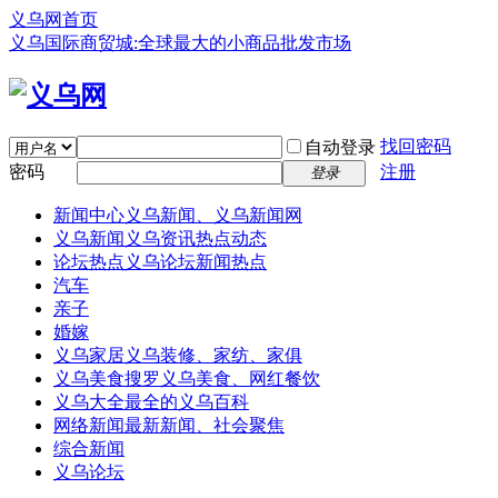
义乌网首页
义乌国际商贸城:全球最大的小商品批发市场
找回密码
自动登录
密码
注册
登录
新闻中心
义乌新闻、义乌新闻网
义乌新闻
义乌资讯热点动态
论坛热点
义乌论坛新闻热点
汽车
亲子
婚嫁
义乌家居
义乌装修、家纺、家俱
义乌美食
搜罗义乌美食、网红餐饮
义乌大全
最全的义乌百科
网络新闻
最新新闻、社会聚焦
综合新闻
义乌论坛