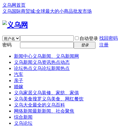
义乌网首页
义乌国际商贸城:全球最大的小商品批发市场
找回密码
自动登录
密码
注册
登录
新闻中心
义乌新闻、义乌新闻网
义乌新闻
义乌资讯热点动态
论坛热点
义乌论坛新闻热点
汽车
亲子
婚嫁
义乌家居
义乌装修、家纺、家俱
义乌美食
搜罗义乌美食、网红餐饮
义乌大全
最全的义乌百科
网络新闻
最新新闻、社会聚焦
综合新闻
义乌论坛