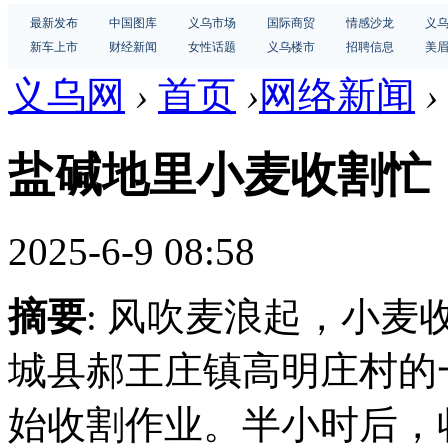
最新发布
中国图库
义乌市场
国际商贸
情感沙龙
义
新车上市
财经新闻
女性话题
义乌楼市
招聘信息
美
义乌网
›
首页
›
网络新闻
›
盐碱地里小麦收割忙
2025-6-9 08:58
摘要
: 风吹麦浪起，小麦
城县郝王庄镇高明庄村的
始收割作业。半小时后，收