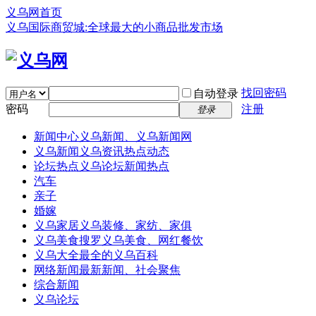
义乌网首页
义乌国际商贸城:全球最大的小商品批发市场
找回密码
自动登录
密码
注册
登录
新闻中心
义乌新闻、义乌新闻网
义乌新闻
义乌资讯热点动态
论坛热点
义乌论坛新闻热点
汽车
亲子
婚嫁
义乌家居
义乌装修、家纺、家俱
义乌美食
搜罗义乌美食、网红餐饮
义乌大全
最全的义乌百科
网络新闻
最新新闻、社会聚焦
综合新闻
义乌论坛