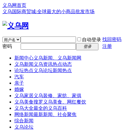
义乌网首页
义乌国际商贸城:全球最大的小商品批发市场
找回密码
自动登录
密码
注册
登录
新闻中心
义乌新闻、义乌新闻网
义乌新闻
义乌资讯热点动态
论坛热点
义乌论坛新闻热点
汽车
亲子
婚嫁
义乌家居
义乌装修、家纺、家俱
义乌美食
搜罗义乌美食、网红餐饮
义乌大全
最全的义乌百科
网络新闻
最新新闻、社会聚焦
综合新闻
义乌论坛