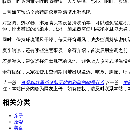
咳嗽、呼吸困难等呼吸道症状，以及头痛、恶心、呕吐、腹泻
日常如何预防？余荷建议定期清洁水源系统。
对空调、热水器、淋浴喷头等设备清洗消毒，可以避免管道积
钟，排出滞留的污染水。此外，加湿器需使用纯净水且每天换
同时，保持环境通风干燥，每天开窗通风，减少空调持续密闭
夏季纳凉，还有哪些注意事项？余荷介绍，首次启用空调之前
若是游泳，建议选择消毒规范的泳池，避免吸入喷雾式降温设
余荷提醒，大家在使用空调期间若出现发热、咳嗽、胸痛、呼
上一篇：
食品标签里必须标示的饱和脂肪酸是什么
下一篇：
中
注：本站部分内容为网友上传，如有侵权，请及时联系本站，
相关分类
亲子
婚嫁
美食