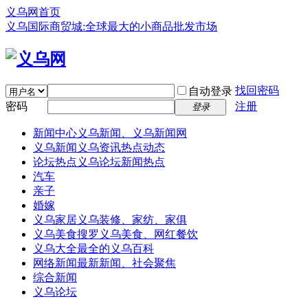
义乌网首页
义乌国际商贸城:全球最大的小商品批发市场
找回密码
自动登录
密码
注册
登录
新闻中心
义乌新闻、义乌新闻网
义乌新闻
义乌资讯热点动态
论坛热点
义乌论坛新闻热点
汽车
亲子
婚嫁
义乌家居
义乌装修、家纺、家俱
义乌美食
搜罗义乌美食、网红餐饮
义乌大全
最全的义乌百科
网络新闻
最新新闻、社会聚焦
综合新闻
义乌论坛