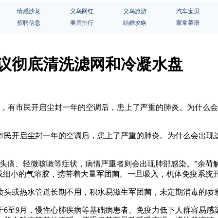
情感沙龙
义乌网红
义乌旅游
汽车宝贝
招聘信息
美眉排行
结婚攻略
家常菜谱
建议彻底清洗滤网和冷凝水盘
成都，有市民开启尘封一年的空调后，患上了严重的肺炎。为什么
市民开启尘封一年的空调后，患上了严重的肺炎。为什么会出现
、头痛、轻微咳嗽等症状，病情严重者则会出现肺部感染。”余荷
变成细小的气溶胶，携带着大量军团菌。一旦吸入，机体免疫系统
喷头或热水管道长期不用，积水易滋生军团菌，未定期消毒的喷
6至9月，慢性心肺疾病等基础病患者、免疫力低下人群容易感染