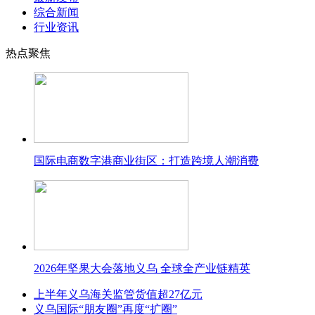
综合新闻
行业资讯
热点聚焦
国际电商数字港商业街区：打造跨境人潮消费
2026年坚果大会落地义乌 全球全产业链精英
上半年义乌海关监管货值超27亿元
义乌国际“朋友圈”再度“扩圈”