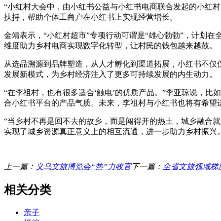
“小红村大会中，由小红书公益与小红书电商联合发起的小红村
扶持，帮助个体工商户在小红书上实现经营增长。
金靖表示，“小红村超市”专项行动可谓是“雄心勃勃”，计划在
维度助力乡村电商实现数字化转型，让村民的钱包越来越鼓。
从选品溯源到品牌塑造，从人才孵化到渠道拓展，小红书不仅
发展新模式，为乡村经济注入了更多可持续发展的内生动力。
“在李祖村，也有很多适合‘触电’的优质产品。”李亚琼说，比
合小红书平台的产品气质。未来，李祖村与小红书也将有希望进
“当乡村不再是回不去的故乡，而是闯得开的热土，城乡融合
实现了城乡资源真正意义上的相互流通，进一步助力乡村振兴
上一篇：
义乌文旅博览会“热”力收官
下一篇：
全省文旅领域梯
相关分类
亲子