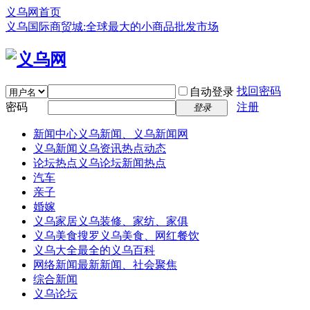
义乌网首页
义乌国际商贸城:全球最大的小商品批发市场
找回密码
自动登录
密码
注册
登录
新闻中心
义乌新闻、义乌新闻网
义乌新闻
义乌资讯热点动态
论坛热点
义乌论坛新闻热点
汽车
亲子
婚嫁
义乌家居
义乌装修、家纺、家俱
义乌美食
搜罗义乌美食、网红餐饮
义乌大全
最全的义乌百科
网络新闻
最新新闻、社会聚焦
综合新闻
义乌论坛