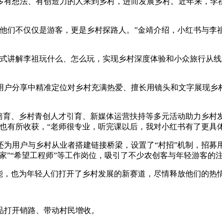
有想法、有创造力的人来到乡村，进而发展乡村。近年来，李祖
他们不仅仅是游客，更是乡村探路人。”金靖介绍，小红书与李祖
浸式讲解李祖玩什么、怎么玩，实现乡村深度体验和小众旅行从线
用户分享中精准定位对乡村充满热爱、擅长用镜头和文字展现乡
。
培育、乡村青创人才引育、新媒体运营扶持等多元活动助力乡村
也有所收获，“老师很专业，听完课以后，我对小红书有了更具
为用户与乡村从业者搭建链接桥梁，设置了“村招”机制，招募
花家”“希望工程师”等工作岗位，吸引了不少农创客与年轻游客的
能，也为年轻人们打开了乡村发展的新赛道，尽情释放他们的热
品打开销路、带动村民增收。