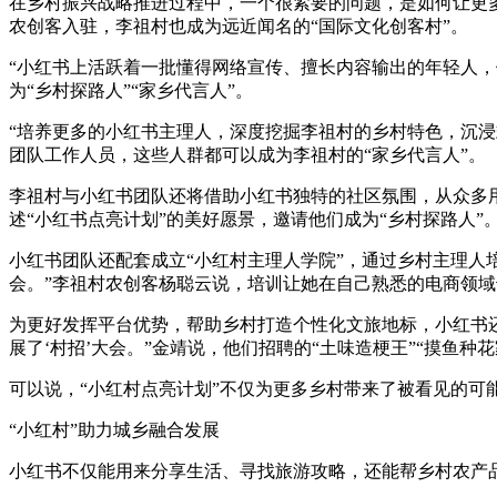
在乡村振兴战略推进过程中，一个很紧要的问题，是如何让更多
农创客入驻，李祖村也成为远近闻名的“国际文化创客村”。
“小红书上活跃着一批懂得网络宣传、擅长内容输出的年轻人，
为“乡村探路人”“家乡代言人”。
“培养更多的小红书主理人，深度挖掘李祖村的乡村特色，沉
团队工作人员，这些人群都可以成为李祖村的“家乡代言人”。
李祖村与小红书团队还将借助小红书独特的社区氛围，从众多
述“小红书点亮计划”的美好愿景，邀请他们成为“乡村探路人”
小红书团队还配套成立“小红村主理人学院”，通过乡村主理人
会。”李祖村农创客杨聪云说，培训让她在自己熟悉的电商领域
为更好发挥平台优势，帮助乡村打造个性化文旅地标，小红书还
展了‘村招’大会。”金靖说，他们招聘的“土味造梗王”“摸鱼种
可以说，“小红村点亮计划”不仅为更多乡村带来了被看见的可
“小红村”助力城乡融合发展
小红书不仅能用来分享生活、寻找旅游攻略，还能帮乡村农产