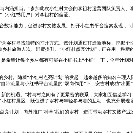
与内涵担当。”参加此次小红村大会的李祖村运营团队负责人、李
”（小红书用户）对李祖村的偏爱。
台数字能力，促进乡村文旅发展。打开小红书平台搜索发现，“小红书
用户为乡村寻找独特的打开方式。该计划通过打造新地标、挖掘个
动乡村旅游人次、消费提升。“小红村点亮计划”，正在用一种新
，是希望让每个乡村都有可能在小红书上“小红”一下，全年计划对
广袤的乡村。随着“小红村点亮计划”的发起，越来越多的知名主理
村自带流量与小红书平台流量的“双向作用”下，安吉村成功“出圈
来了新的机遇。“村与村之间有了更紧密的联系，大家相互借鉴学
计了小红村展区，既促进了乡村与年轻参与者的互动，也充分展现
点亮计划，向外推广‘种草’我们的乡村，进而带动乡村文旅产业