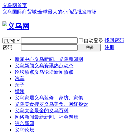
义乌网首页
义乌国际商贸城:全球最大的小商品批发市场
找回密码
自动登录
密码
注册
登录
新闻中心
义乌新闻、义乌新闻网
义乌新闻
义乌资讯热点动态
论坛热点
义乌论坛新闻热点
汽车
亲子
婚嫁
义乌家居
义乌装修、家纺、家俱
义乌美食
搜罗义乌美食、网红餐饮
义乌大全
最全的义乌百科
网络新闻
最新新闻、社会聚焦
综合新闻
义乌论坛