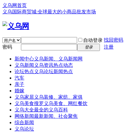
义乌网首页
义乌国际商贸城:全球最大的小商品批发市场
找回密码
自动登录
密码
注册
登录
新闻中心
义乌新闻、义乌新闻网
义乌新闻
义乌资讯热点动态
论坛热点
义乌论坛新闻热点
汽车
亲子
婚嫁
义乌家居
义乌装修、家纺、家俱
义乌美食
搜罗义乌美食、网红餐饮
义乌大全
最全的义乌百科
网络新闻
最新新闻、社会聚焦
综合新闻
义乌论坛