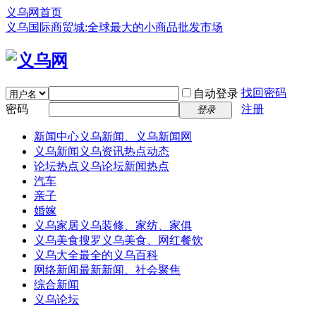
义乌网首页
义乌国际商贸城:全球最大的小商品批发市场
找回密码
自动登录
密码
注册
登录
新闻中心
义乌新闻、义乌新闻网
义乌新闻
义乌资讯热点动态
论坛热点
义乌论坛新闻热点
汽车
亲子
婚嫁
义乌家居
义乌装修、家纺、家俱
义乌美食
搜罗义乌美食、网红餐饮
义乌大全
最全的义乌百科
网络新闻
最新新闻、社会聚焦
综合新闻
义乌论坛