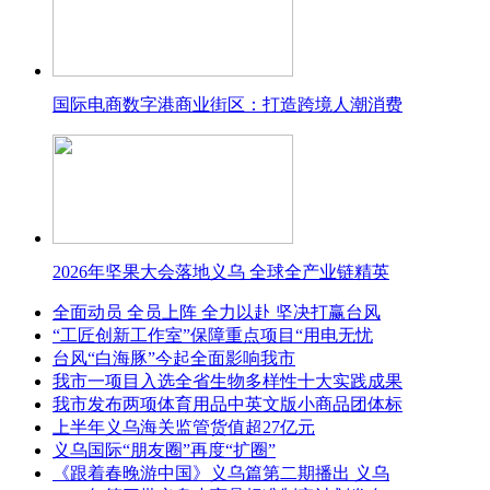
国际电商数字港商业街区：打造跨境人潮消费
2026年坚果大会落地义乌 全球全产业链精英
全面动员 全员上阵 全力以赴 坚决打赢台风
“工匠创新工作室”保障重点项目“用电无忧
台风“白海豚”今起全面影响我市
我市一项目入选全省生物多样性十大实践成果
我市发布两项体育用品中英文版小商品团体标
上半年义乌海关监管货值超27亿元
义乌国际“朋友圈”再度“扩圈”
《跟着春晚游中国》义乌篇第二期播出 义乌