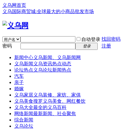
义乌网首页
义乌国际商贸城:全球最大的小商品批发市场
找回密码
自动登录
密码
注册
登录
新闻中心
义乌新闻、义乌新闻网
义乌新闻
义乌资讯热点动态
论坛热点
义乌论坛新闻热点
汽车
亲子
婚嫁
义乌家居
义乌装修、家纺、家俱
义乌美食
搜罗义乌美食、网红餐饮
义乌大全
最全的义乌百科
网络新闻
最新新闻、社会聚焦
综合新闻
义乌论坛