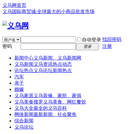
义乌网首页
义乌国际商贸城:全球最大的小商品批发市场
找回密码
自动登录
密码
注册
登录
新闻中心
义乌新闻、义乌新闻网
义乌新闻
义乌资讯热点动态
论坛热点
义乌论坛新闻热点
汽车
亲子
婚嫁
义乌家居
义乌装修、家纺、家俱
义乌美食
搜罗义乌美食、网红餐饮
义乌大全
最全的义乌百科
网络新闻
最新新闻、社会聚焦
综合新闻
义乌论坛