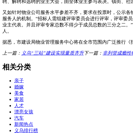
聘、解聘和选聘的业主大会，由全体业主参与表决。镇街、社
又如针对物业公司服务水平参差不齐，要求在投票时，公示各
服务人的机制。“招标人需组建评审委员会进行评审，评审委员
业主代表。并且评审专家总数不得少于成员总数的三分之二。
人。
据悉，市建设局物业管理服务中心将在全市范围内广泛推行《
上一篇：
义乌“三站”建设实现量质齐升
下一篇：
非列管成瘾性
相关分类
亲子
婚嫁
美食
家居
人才
漂亮女孩
汽车
新闻热点
义乌排行榜