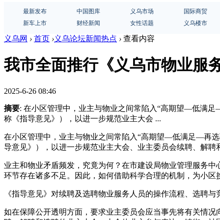
最新发布
中国图库
义乌市场
国际商贸
新车上市
财经新闻
女性话题
义乌楼市
义乌网
›
首页
›
义乌论坛新闻热点
›
查看内容
我市全面推行《义乌市物业服
2025-6-26 08:46
摘要
: 在小区管理中，业主与物业之间常陷入“高期望—低满
称《指导意见》），以进一步规范业主大会 ...
在小区管理中，业主与物业之间常陷入“高期望—低满足—再
导意见》），以进一步规范业主大会、业主委员会续聘、解聘
业主和物业矛盾频发，究竟为何？在市建设局物业管理服务中
环节存在诸多不足。因此，如何借助科学合理的机制，为小区
《指导意见》对续聘及选聘物业服务人员的操作流程、选聘与
如在保障公开透明方面，要求业主委员会应当事先将有关情况