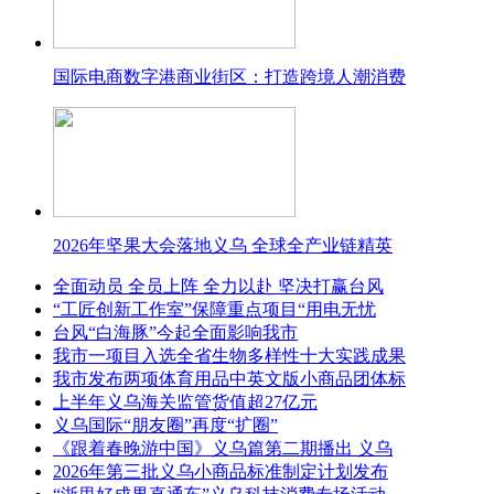
国际电商数字港商业街区：打造跨境人潮消费
2026年坚果大会落地义乌 全球全产业链精英
全面动员 全员上阵 全力以赴 坚决打赢台风
“工匠创新工作室”保障重点项目“用电无忧
台风“白海豚”今起全面影响我市
我市一项目入选全省生物多样性十大实践成果
我市发布两项体育用品中英文版小商品团体标
上半年义乌海关监管货值超27亿元
义乌国际“朋友圈”再度“扩圈”
《跟着春晚游中国》义乌篇第二期播出 义乌
2026年第三批义乌小商品标准制定计划发布